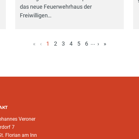
das neue Feuerwehrhaus der
Freiwilligen…
...
«
‹
1
2
3
4
5
6
›
»
(aktuell)
AKT
ohannes Veroner
rdorf 7
t. Florian am Inn