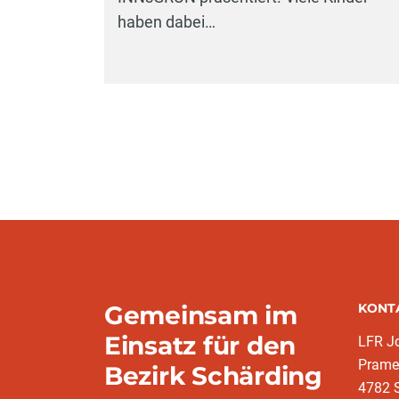
haben dabei…
Gemeinsam im
KONT
Einsatz für den
LFR J
Prame
Bezirk Schärding
4782 S