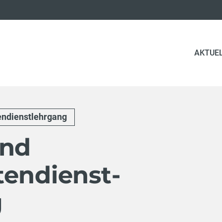
AKTUE
endienstlehrgang
und
tendienst-
g