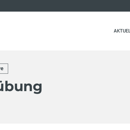
AKTUE
ve
übung