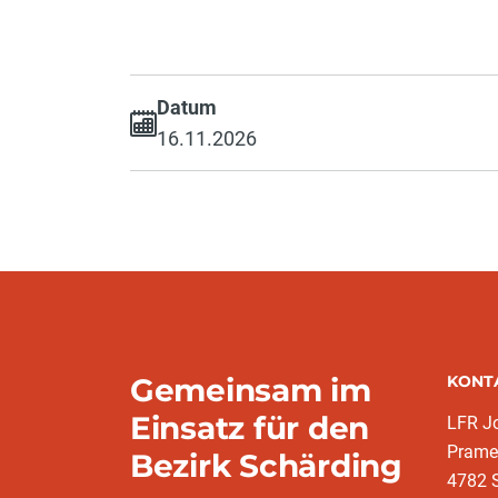
Datum
16.11.2026
Gemeinsam im
KONT
Einsatz für den
LFR J
Prame
Bezirk Schärding
4782 S