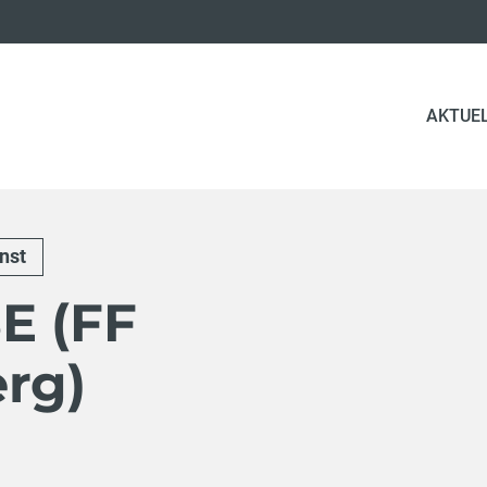
AKTUE
nst
E (FF
erg)