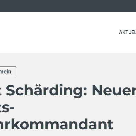
AKTUE
emein
t Schärding: Neue
s-
hrkommandant